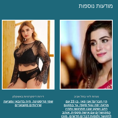
מודעות נוספות
נערות ליווי בתל אביב
דירות דיסקרטיות באשקלון
היי חברים! אני קאי, בן 23 עם
שמי קריסטינה, חיה בדובאי ומציעה
מראה יפה וגוף סקסי. גר במקום
שירותים מקצועיים
רחב ושקט שבו תתרגשו ותהיו
כמקושרים עם אישה סקסית. אוהב
לתקשר ולנסות דברים חדשים, מוכן