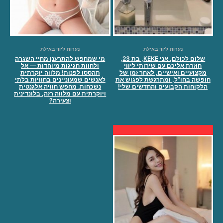
נערות ליווי באילת
נערות ליווי באילת
שלום לכולם, אני KEKE, בת 23,
מי שמחפש להתרענן מחיי השגרה
חוזרת אליכם עם שירותי ליווי
ולחוות חגיגות מיוחדות — אל
מקצועיים ואישיים, לאחר זמן של
תהססו לפנות! מלווה יוקרתית
חופשה בחו”ל, ומתרגשת לפגוש את
לאנשים שמעוניינים בחוויות בלתי
הלקוחות הקבועים והחדשים שלי!
נשכחות. מחפש חוויה אלגנטית
ויוקרתית עם מלווה רזה, בלונדינית
וצעירה?