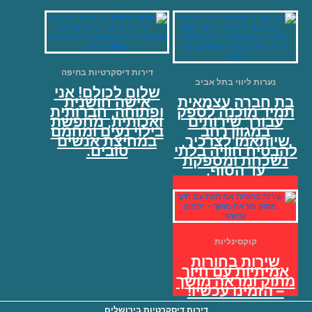
דירות דיסקרטיות בחיפה
נערות ליווי בתל אביב
שלום לכולם! אני
בת חברה עצמאית
אישה חושנית
תמיד מוכנה לספק
ופתוחה, חברותית
עבורך שירותים
ואכותית, מחפשת
במגוון רחב
בילוי נעים ומחמם
שיותאמו לצרכיך,
במחיצת אנשים
להבטיח חוויה בלתי
טובים.
נשכחת ומספקת
עד הסוף.
קוקסינליות
שירות בחורות
אמיתיות עם חיוך
מתוק ומראה מושך
– הזמינו עכשיו!
דירות דיסקרטיות בירושלים