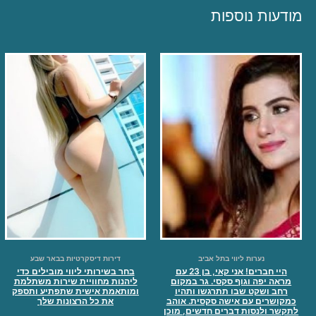
מודעות נוספות
נערות ליווי בתל אביב
דירות דיסקרטיות בבאר שבע
היי חברים! אני קאי, בן 23 עם
בחר בשירותי ליווי מובילים כדי
מראה יפה וגוף סקסי. גר במקום
ליהנות מחוויית שירות משתלמת
רחב ושקט שבו תתרגשו ותהיו
ומותאמת אישית שתפתיע ותספק
כמקושרים עם אישה סקסית. אוהב
את כל הרצונות שלך
לתקשר ולנסות דברים חדשים, מוכן