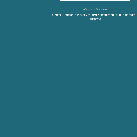
נערות ליווי באילת
רות נערות ליווי אותנטי וצעיר עם חיוך מתוק – הזמינו
עכשיו!