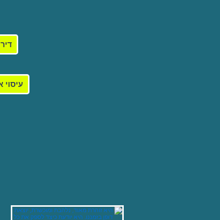
דירו
עיסוי א