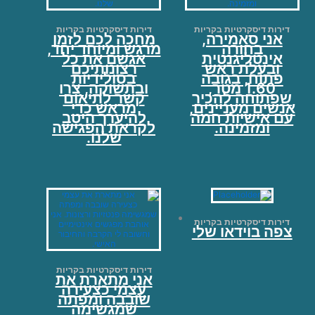
דירות דיסקרטיות בקריות
דירות דיסקרטיות בקריות
אני סאמירה,
מחכה לכם לזמן
בחורה
מרגש ומיוחד יחד,
אינטליגנטית
אגשם את כל
ובעלת ראש
רצונותיכם
פתוח, בגובה
בסולידיות
1.60 מטר,
ובתשוקה, צרו
שפתוחה להכיר
קשר לתיאום
אנשים מעניינים,
מראש כדי
עם אישיות חמה
להיערך היטב
ומזמינה.
לקראת הפגישה
שלנו.
דירות דיסקרטיות בקריות
צפה בוידאו שלי
דירות דיסקרטיות בקריות
אני מתארת את
עצמי כצעירה
שובבה ומפתה
שמגשימה