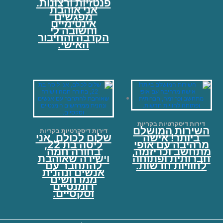
פנטזיות ורצונות.
אני אוהבת
מפגשים
אינטימיים
וחשובה לי
הקרבה והחיבור
האישי.
דירות דיסקרטיות בקריות
השירות המושלם
דירות דיסקרטיות בקריות
ביותר! אישה
שלום לכולם, אני
מרהיבה עם אופי
ליסה בת 22,
מתחשב וכריזמה,
בחורה חמה
חברותית ופתוחה
וישירה שאוהבת
לחוויות חדשות.
להתחבר עם
אנשים ונהנית
ממרחשים
רומנטיים
וסקסיים.