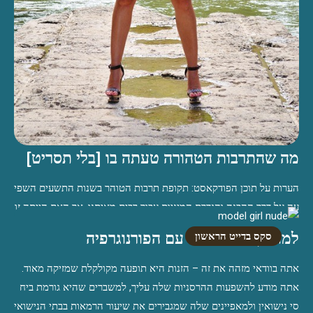
מה שהתרבות הטהורה טעתה בו [בלי תסריט]
הערות על תוכן הפודקאסט: תקופת תרבות הטוהר בשנות התשעים השפי
עה על דרך ההבנה והגדרת המיניות עבור רבים מאיתנו. אך האם הייתה זו
באמת תקופה חיובית? ההיסטוריה שלה מלאה בסיפורי זוועות המתארים
למורתך שמתמודד עם הפורנוגרפיה
סקס בדייט הראשון
דחייה עצמית, רגשי אשם, האשמות עצמית ותפיסות מעוותות של עצמנו
ושל מערכות היחסים שלנו. במהלך תקופה זו, נוצרו תפיסות שגויות שגרמ
אתה בוודאי מזהה את זה – הזנות היא תופעה מקולקלת שמזיקה מאוד.
ו לנזק רב, והותירו […]
אתה מודע להשפעות ההרסניות שלה עליך, למשברים שהיא גורמת ביח
סי נישואין ולמאפיינים שלה שמגבירים את שיעור הרמאות בבתי הנישואי