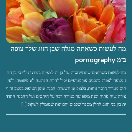
מה לעשות כשאתה מגלה שבן הזוג שלך צופה
בזמ pornography
מה לעשות כשרואים שהתייחסות של בן זוג לצפייה בפורנו גילוי כי בן הזו
ג מצפה לצפות בתכנים פורנוגרפיים יכול להוות הפתעה לא פשוטה, ולעי
תים מעורר חוסר נוחות, בלבול או חששות. הבנת אופן הטיפול במצב זה וי
צירת שיח פתוח וכנה משפיעה במידה רבה על היחסים ועל ההבנה ההדד
ית בין בני הזוג. להלן מספר שלבים והכוונות שמומלץ לשקול […]