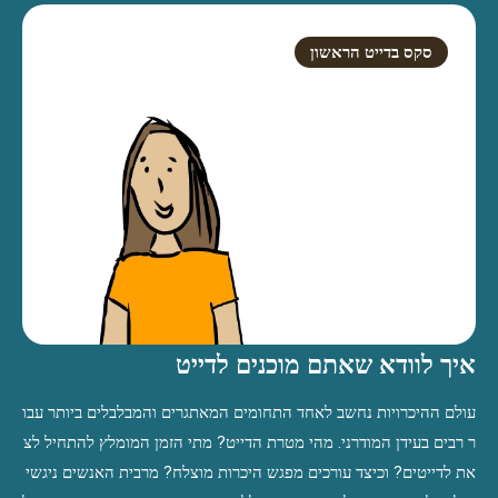
סקס בדייט הראשון
איך לוודא שאתם מוכנים לדייט
עולם ההיכרויות נחשב לאחד התחומים המאתגרים והמבלבלים ביותר עבו
ר רבים בעידן המודרני. מהי מטרת הדייט? מתי הזמן המומלץ להתחיל לצ
את לדייטים? וכיצד עורכים מפגש היכרות מוצלח? מרבית האנשים ניגשי