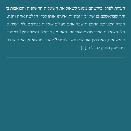
ם אלה כוללים […]
הערות לפרק: ביקשתם ממונו לשאול את השאלות החשופות והכואבות בי
ותר שבראשכם בנושאי מין ומיניות. איגדנו אותן לכדי הקלטה אחת והנה,
הפרק השני של התוכנית שבה אתם מעלים שאלות בפורמט גלוי וישיר. ל
הלן השאלות המרכזיות שהעליתם: האם מין אוראלי נחשב למין? במסגר
ת נישואים, האם מין אוראלי נחשב לחטא? לאחר שנישאתי, האם יש דב
רים שהן מחוץ לגבולות […]