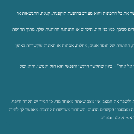
אתה מאמץ תכונות של האדם שהיא קשורה אליך, גם אם אינך מסכים עם הכל או מאשר את כל התכונות והוא מעורב בהופעת תוקפנות, קנאה, התנשאות או 
אתה נלחם על ההמשך במערכת היחסים הזאת, ומתעקש להמשיך גם כשזו פוגעת באחרים סביבך, כמו בני הזוג, הילדים או ההנהגה הרוחנית שלך, מתוך תחושת 
אתה חווה תסמינים חברתיים או רגשיים שממשיכים לאורך זמן, כמו שינויים במצב הרוח, תחושות של חוסר אונים, מחלות, אסונות או תאונות שקשורות באופן 
בתנ”ך מופיעה התייחסות חזקה ומפורשת לעניין זה בפסוק האהוב: “האל יקשר את ליבך אל אחר” – כיוון שהקשר הרגשי והנפשי הוא חזק ואנושי, והוא יכול 
גם אם אתה מוצא את עצמך שקוע בקשר נשמתי לא בריא, תמיד קיימת אפשרות לשנות ולשפר את המצב. אין מצב שאתה מאוחר מדי, כי תמיד יש תקווה וריפוי. 
בכל מצב תוכל לפתוח דף חדש, לבקש סליחה, ולהתפלל לבורא שישחרר אותך מהמועקה וממעברי הקשרים הרעים. השחרור משרשרות קודמות מאפשר לך לחיות 
מיתי, כנה ומחויב.