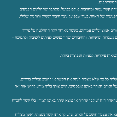
 המשתתפים.
יכולות להיות נקשרים אנשים – לרוב נשים – מתוך ציפייה שאינטימיות פיזית תוביל ליצירת קשר עמוק ומחויבות. אולם בפועל, מסתבר שהחלקים הפגיעים 
והאינטימיים משמשים כנשק לעושק, כאשר השותף מחפש רק סיפוק מיידי ומנצח על הפגיעות של האחר, בעוד שבפועל נוצר חיבור רגשית ורוחנית שלילי, 
הבטחות לא מחויבות, כמו חיים משותפים ללא חובת נישואין, עלולות לגרום ליצירת חיבורים אמוציונליים עמוקים. כאשר מאוחר יותר ההחלטה על פירוד 
מתבצעת, התוצאות הרגשיות והנפשיות עלולות להיות הרסניות, כשהנשמות של הצדדים נשברות ומושחות, והחיבורים שהיו נעשים לעיתים ליציבות ולתמיכה – 
גמאות עיקריות לבעיות הנפוצות ביותר.
ליה כל כך שלא מצליח לנתק את הקשר או להציב גבולות ברורים.
אתה משאיר מערכת יחסים – ייתכן גם מזמן – אך רוב הזמן אתה מרגיש שאתה חושב על האדם האחר באופן אובססיבי, קיים צורך בלתי מודע לחוש אותו או 
בכל פעם שאתה עושה החלטה, משוחח עם אחר או מקיים פעולה, יש בתוכך תחושה שהאחר הזה “עוקב” אחריך או נמצא איתך באופן תמידי, בלי קשר להכרח 
ביחסי מין עם בן זוג חדש (הנכון שיהיה גם בעל משמעות של חיים משותפים), אתה מוצא את עצמך חושב על האדם שיש לך איתו קשר נשמתי, ואינך מצליח 