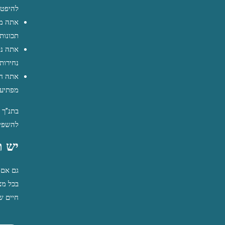
להיפטר
תכונות
נחירות
מפתיע 
להשפיע
יש ת
חיים ש