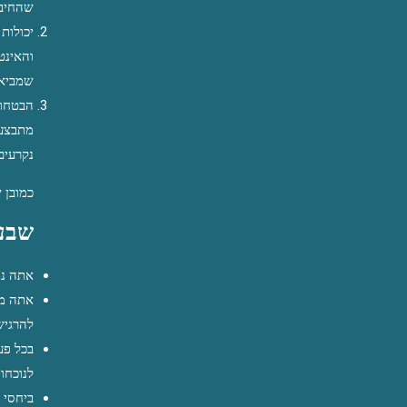
שהחיבו
שמביא 
נקרעים
כמובן 
שבע 
אתה נמ
להרגיש
לנוכחות