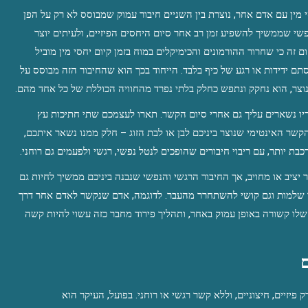
המגע המיני הוא חוויה בעלת שלוש תפיסות: רגש, נשמה וגוף. בכל פעם שמקיימים יחסי מין עם אדם אחר, נוצרת בין השניים חיבור עמוק שמבוסס לא רק על הפן 
הפיזי אלא גם על ההיבטים הרגשיים והנשמתיים. יחסים מסוג זה מייצרים מעין חיבור נפשי שממשיך להשפיע זמן רב אחר סיום היחסים הפיזיים, ולעיתים יוצר 
חיבורים בלתי מודעים שיכולים להיחשב ל”קשרים נשמתיים”. ד”ר דניאל אמן מציין בתחום זה כי שחרור ההורמונים והכימיקלים במוח בזמן קיום יחסי מין מוביל 
ליצירת קשר רגשי חזק בין שני אנשים, גם אם הם בחרו לכאורה לקיים את המגע מתוך סתם ידידות או רגע של כיף בלבד. הייחוד בכך הוא שהחיבור הזה מבוסס על 
נוצר, הוא נחקק ונתפש כחלק בלתי נפרד מהחוויה הכוללת של כל אחד מהם.
הקשרים האלה, שנקראים “קשרים נשמתיים”, הם כמו הדבקה, שבה חלק משותף מחבריו נשארים עליך גם אחרי סיום הקשר. תארו לעצמכם שתי חתיכות עץ 
שהודבקו זו לזו – חלקיקי עץ נותרו על כל אחד מהחתיכות גם לאחר הפירוד. כך גם עם הקשר האינטימי שנוצר ביניכם לבן או לבת הזוג – חלק ממנו נשאר איתכם, 
יותר, עם ריבוי חיבורים שהופכים לנטל נפשי, רגשי ולפעמים גם רוחני.
קשרים נשמתיים מזיקים נוצרים בעיקר כאשר נקשרים עם אנשים שאינם שותפים לקשר יציב או מחויב, אך החיבור הרגשי והנפשי שנבנה ביניכם ממשיך לחיות גם 
לאחר סיום היחסים. תופעות אלה משאירות פגיעות נפשית ורוחנית, ותחושות של חוסר שלמות וגם קושי להשתחרר מהעבר. לדוגמה, אדם שנקשר לאדם אחר דרך 
מגע מיני, אך הקשר הזה לא התפתח ליחסים יציבים ומחויבים, עלול להרגיש שהנשמה שלו קשורה באופן עמוק באחר, ותהליך פירוד מחבר כזה עשוי להיות קשה 
 
חוסר ידע והבנה שגויה אודות טבע המגע המיני, שמביא אנשים להאמין שהיחסים הם רק פיזיים, חיצוניים, וללא קשר רגשי או רוחני. בפועל, העיקר הוא 