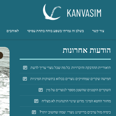
Ski
t
conten
אחרי הסקס הנפלא שלי בדירה דיסקרטית עם ארטם, הרגשתי את כל 100
kanvasim.co.il
צור קשר
בשלב זה גמרתי בשפע בוהה בתחת עסיסי
לאוהבים
הודעות אחרונות
תיאוריית ההדבקה והיכרויות: כל מה שכל נוצרי צריך לדעת
חמישה שקרים שמחזיקים נוצרים בכלוא בתשוקות המיניות
השקרים הקטנים שהשטן מספר לנוצרים על מין
מחזור החטא המיני: מדוע שינוי התנהגות לא מצליח
כימיה מול ערכים בדייטינג נוצרי: שמה שחשוב יותר?