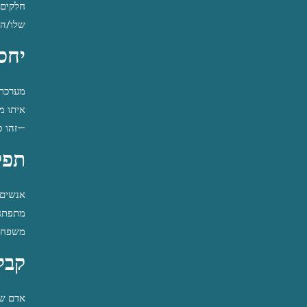
חלקים 
שלו/ה 
יחס
מערכת 
איתו מ
—זהו ס
תפק
אנשים 
מתפתח 
משפחה,
קבל
אדם שמ