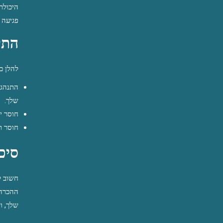
היכולת
פגיעה 
התי
להלן כ
התנהגו
שלך.
חוסר י
חוסר ת
סיכ
חשוב ל
ההכרה 
שלך, ו