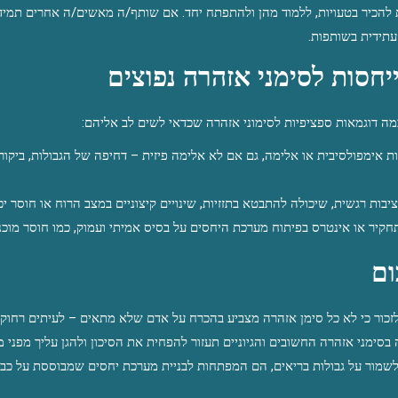
 להכיר בטעויות, ללמוד מהן ולהתפתח יחד. אם שותף/ה מאשים/ה אחרים תמיד, 
עתידית בשותפות.
יחסות לסימני אזהרה נפוצים
מה דוגמאות ספציפיות לסימוני אזהרה שכדאי לשים לב אליהם:
ת אימפולסיבית או אלימה, גם אם לא אלימה פיזית – דחיפה של הגבולות, ביקו
ציבות רגשית, שיכולה להתבטא בתזזיות, שינויים קיצוניים במצב הרוח או חוסר יכ
חקיר או אינטרס בפיתוח מערכת היחסים על בסיס אמיתי ועמוק, כמו חוסר מוכ
ום
זכור כי לא כל סימן אזהרה מצביע בהכרח על אדם שלא מתאים – לעיתים רחוקות
בסימני אזהרה החשובים והגיוניים תעזור להפחית את הסיכון ולהגן עליך מפני 
לשמור על גבולות בריאים, הם המפתחות לבניית מערכת יחסים שמבוססת על כבוד