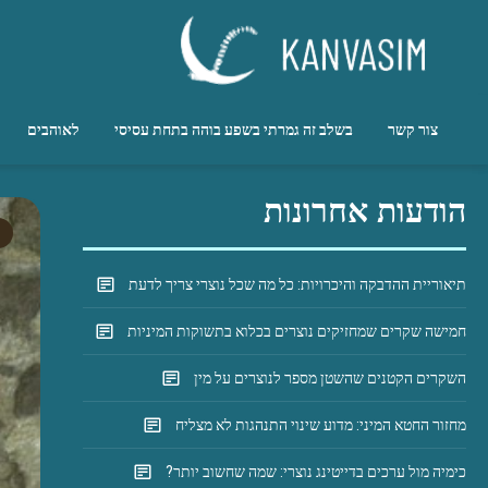
Ski
t
conten
אחרי הסקס הנפלא שלי בדירה דיסקרטית עם ארטם, הרגשתי את כל 100
kanvasim.co.il
צור קשר
בשלב זה גמרתי בשפע בוהה בתחת עסיסי
לאוהבים
הודעות אחרונות
תיאוריית ההדבקה והיכרויות: כל מה שכל נוצרי צריך לדעת
חמישה שקרים שמחזיקים נוצרים בכלוא בתשוקות המיניות
השקרים הקטנים שהשטן מספר לנוצרים על מין
מחזור החטא המיני: מדוע שינוי התנהגות לא מצליח
כימיה מול ערכים בדייטינג נוצרי: שמה שחשוב יותר?