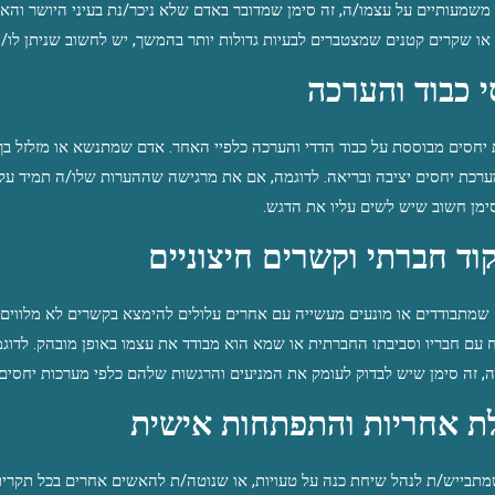
משמעותיים על עצמו/ה, זה סימן שמדובר באדם שלא ניכר/נת בעיני היושר והא
או שקרים קטנים שמצטברים לבעיות גדולות יותר בהמשך, יש לחשוב שניתן לו/ה
י כבוד והערכה
יחסים מבוססת על כבוד הדדי והערכה כלפיי האחר. אדם שמתנשא או מזלזל בך, 
ערכת יחסים יציבה ובריאה. לדוגמה, אם את מרגישה שההערות שלו/ה תמיד על
ימן חשוב שיש לשים עליו את הדגש.
וד חברתי וקשרים חיצוניים
שמתבודדים או מונעים מעשייה עם אחרים עלולים להימצא בקשרים לא מלווים
עם חבריו וסביבתו החברתית או שמא הוא מבודד את עצמו באופן מובהק. לדוגמה
 זה סימן שיש לבדוק לעומק את המניעים והרגשות שלהם כלפי מערכות יחסים ח
ת אחריות והתפתחות אישית
תבייש/ת לנהל שיחת כנה על טעויות, או שנוטה/ת להאשים אחרים בכל תקרית, 