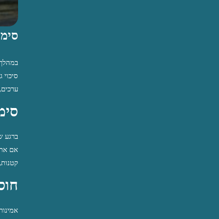
סימנ
במהלך 
סיכוי 
ערכים,
סימ
ברגע ש
אם את/
קטנות,
חוס
אמינות