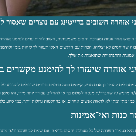
י אזהרה חשובים בדייטינג עם נוצרים שאסור 
חיפוש אחר זוגיות ומערכת יחסים משמעותית, חשוב להיות ערים לסימני אזהר
גבוה שהיחסים לא יצליחו. הכרות עם הדגשים האלו תעזור לך לזהות בזמן ולהי
 אמונות והתנהגויות שתואמות את שלך.
ני אזהרה שיעזרו לך להימנע מקשרים ב
מתחילים להכיר בן אדם חדש, קיימים כמה סימנים ברורים שיכולים להצביע על 
ה מרגיש/ה שחברך/ת מנסה לשלוט בך או להחליט עבורך יותר מידי, זהו סימן רא
 כמו מתי ומתי לא לראות אנשים אחרים, או בהחלטות גדולות יותר, כמו סיוע כל
ר כנות ואי־אמינות
 היא בעמוד השדרה של כל מערכת יחסים בריאה. אם שמת לב שהבחור/ה מתחמ