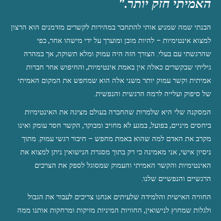
האמיתי חזק יותר.”
הבנתי שמה שמניע אותי להתחבר במהירות לקשרים מזדמנים הוא הרצון 
למצוא אינטימיות – להיות מובן ומוערך על ידי מישהו אחר, כפי 
שהרגשתי עם בעלי. הצורך הזה היה עמוק ומלא תשוקה, אך במהרה 
גיליתי שבקשרים כאלה אין באמת אינטימיות, והחיפוש אחר חברות 
אמיתית וקשר עמוק יותר משני אלה הוא שמחפש את המקום האמיתי 
של סיפוק ועלייה לרמה הרגשית והנפשית.
המסקנה שלי היא שלמרות שהחברה בעולם מציגה את האינטימיות 
ביחסים מיניים, בפועל, במגע לא מחויב ומבוקר, הקשר חסר עומק ואינו 
מקרב את האדם למה שהוא באמת מחפש – חיבור רגשי עמוק. מתוך 
ניסיון אישי, אני מאמינה כי רק בתוך מסגרת הנישואין ניתן למצוא את 
האינטימיות והקשר האמיתי והעמוק שמסוגל לספק את הצרכים 
הרגשיים והנפשיים שלנו.
החוויה האישית והלמידה שלעיתים אנחנו צריכים לעבור את הגבול 
ולגלות שמחוץ לנישואין, החוויות המיניות מזיקות ומרחקות אותנו ממה 