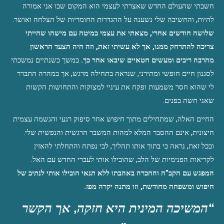
חשבתי שהעולם החדש שאצרתי לעצמי הוא המקום שבו אני אמורה 
להיות, והחשיבה שלי נשענה על ההגדרות החומריות של הצלחה ואושר. 
שלושה חודשים אחרי, מצאתי את עצמי במיטה עם מישהו שהייתי 
צריכה להתרחק ממנו, אך לא עשיתי זאת, וזה היה הצעד הראשון 
מהרבה ריבים ומעשים חטאיים שיבאו אחר כך.
 במשך כשנתיים נמשכתי 
לסגנון חיים חופשי ומתירני, שנראה בתחילה מרגש, אך במהרה התברר 
לי שהוא חסר משמעות ופקח את עיניי למצוקות והתחושות הקשות 
שאני חשה בפנים.
החיים האלה, שמתחילים מתוך חיפוש אחר סיפוק רגעי והגשמה עצמית 
חיצונית, אינם ההסבר המלא למהות המשבר הרגשית והנפשית שלי. 
ובכל זאת, נראה כי בתוך אותו תהליך, לבי נפתח והתחלתי להאזין 
לקריאות הפנימיות של הלב, שהובילו אותי לעברי החדש עם האל. 
המפגש עם הקב”ה וההכרה באהבתו ללא תנאי הובילו אותי לנתיב של 
חיפוש ומשפחה מחודשת, וזו מתנה יקרה מפז.
“המשיכה המינית היא חזקה, אך הקשר 