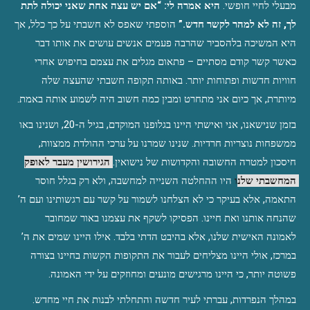
מבעלי לחיי חופשי. 
היא אמרה לי: “אם יש עצה אחת שאני יכולה לתת 
לך, זה לא למהר לקשר חדש.”
 הוספתי שאפס לא חשבתי על כך כלל, אך 
היא המשיכה בלהסביר שהרבה פעמים אנשים עושים את אותו דבר 
כאשר קשר קודם מסתיים – פתאום מגלים את עצמם בחיפוש אחרי 
חוויות חדשות ופתוחות יותר. באותה תקופה חשבתי שהעצה שלה 
מיותרת, אך כיום אני מתחרט ומבין כמה חשוב היה לשמוע אותה באמת.
בזמן שנישאנו, אני ואישתי היינו בגלופנו המוקדם, בגיל ה-20, ושנינו באו 
ממשפחות נוצריות חרדיות. שנינו שמרנו על ערכי ההולדת ממצוות, 
חיסכון למטרה החשובה והקדושות של נישואין. 
הגירושין מעבר לאופק 
המחשבתי שלנו
 היו ההחלטה השנייה למחשבה, ולא רק בגלל חוסר 
התאמה, אלא בעיקר כי לא הצלחנו לשמור על קשר עם רגשותינו ועם ה’ 
שהנחה אותנו ואת חיינו. הפסיקו לשקף את עצמנו באור שמחובר 
לאמונה האישית שלנו, אלא בהיבט הדתי בלבד. אילו היינו שמים את ה’ 
במרכז, אולי היינו מצליחים לעבור את התקופות הקשות בחיינו בצורה 
פשוטה יותר, כי היינו מרגישים מונעים ומחוזקים על ידי האמונה.
במהלך הנפרדות, עברתי לעיר חדשה והתחלתי לבנות את חיי מחדש. 