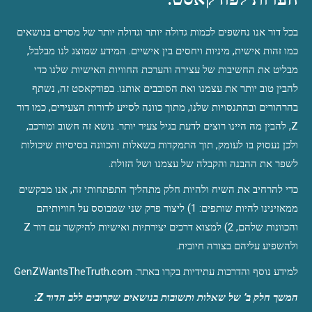
בכל דור אנו נחשפים לכמות גדולה יותר וגדולה יותר של מסרים בנושאים 
כמו זהות אישית, מיניות ויחסים בין אישיים. המידע שמוצג לנו מבלבל, 
מבליט את החשיבות של עצירה והערכת החוויות האישיות שלנו כדי 
להבין טוב יותר את עצמנו ואת הסובבים אותנו. בפודקאסט זה, נשתף 
בהרהורים ובהתנסויות שלנו, מתוך כוונה לסייע לדורות הצעירים, כמו דור 
Z, להבין מה היינו רוצים לדעת בגיל צעיר יותר. נושא זה חשוב ומורכב, 
ולכן נעסוק בו לעומק, תוך התמקדות בשאלות והכוונה בסיסיות שיכולות 
לשפר את ההבנה והקבלה של עצמנו ושל הזולת.
כדי להרחיב את השיח ולהיות חלק מתהליך התפתחותי זה, אנו מבקשים 
ממאזינינו להיות שותפים: 1) ליצור פרק שני שמבוסס על חוויותיהם 
והכוונות שלהם, 2) למצוא דרכים יצירתיות ואישיות להיקשר עם דור Z 
ולהשפיע עליהם בצורה חיובית.
למידע נוסף והדרכות עתידיות בקרו באתר: ⁠⁠GenZWantsTheTruth.com⁠
המשך חלק ב’ של שאלות ותשובות בנושאים שקרובים ללב הדור Z: