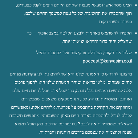
הכינו מסר אישי ומעשי מעצות שאתם הייתם רוצים לקבל כצעירים, 
תוך שהסבירו את החשיבות של כל עצה למשפך החיים שלכם, 
בפחות משתי דקות.
הקפידו להשתמש באוזניות ולבצע הקלטה במצב אופקי — כך 
שהצליל יהיה ברור והוידאו יציאותי יותר.
שלחו את הקובץ המוקלט או קישור אליו לכתובת המייל: 
podcast@kanvasim.co.il
ברצוננו להדגיש כי האמונה שלנו היא שאלוהים נתן לנו עקרונות מנחים 
לחיים שמחים, מלאי בריאות וטוהר. המטרה שלנו היא להפוך ערכים 
אלה לנגישים ומובנים בכל חברה, כדי שכל אדם יוכל לחיות חיים שלם 
ואותנטי במוסריות גבוהה. לכן, אנו מספקים משאבים שמכשירים 
ומחוזקים את הקהילה בהתבסס על עקרונות אלוהיים אלה, ומאפשרים 
לכולם לגדול ולהתפתח באורח חיים מאוזן ומשמעותי. מחפשים תשובות 
לשאלות שמטרידות את לבכם? גלו עוד על הדרכים בהן תוכל למצוא 
מענה ולהצמיח את עצמכם בדרכים רוחניות וחברתיות. 