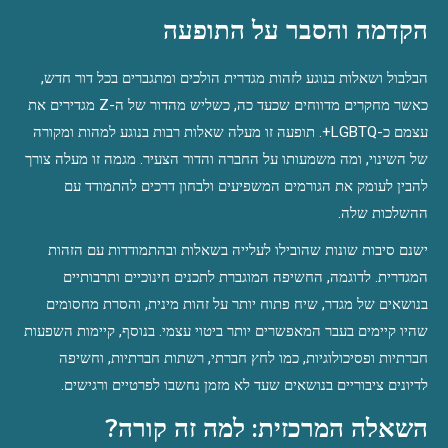
הקדמה והסבר על התופעה
הבלבול ושאלות בנוגע לזהות מגדרית הולכים ומתגברים בכל דור חדש, 
כאשר מחקרים מדווחים שכעד כה, כשליש מהדור של ה-Z מגדירים את 
עצמם כ-LGBTQ+. תופעה זו מעלה שאלות רבות בנוגע למהות ומקורה 
של השינוי, ומה משמעותו על החברה והדור הצעיר. מגמה זו מעלה צורך 
להבין לעומק את הגורמים המשפיעים ולבחון דרכים להתמודד עם 
ההשלכות שלה.
ישנם סיבות שונות שהובילו לעלייה בשאלות ובהתמודדות עם הזהות 
המגדרית. לדוגמה, החשיפה המוגברת לתכנים חינוכיים ותרבותיים 
בנושאים של מגדר, שיח פתוח יותר על זהות מינית, והסרת מחסומים 
שהיו קיימים בעבר המאפשרים יותר ביטוי עצמי. בנוסף, קיימות השפעות 
חברתיות ופסיכולוגיות, כמו לחץ חברתי, רשתות חברתיות, וחשיפה 
לדיונים ציבוריים בנושאים שעד לא מזמן נחשבו לפרטיים ורגישים.
השאלה המרכזית: למה זה קורה?