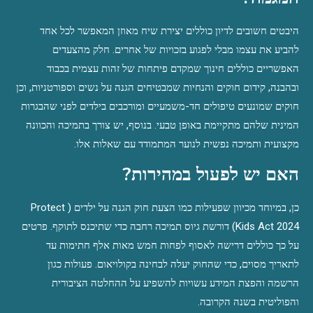
היבטים חשובים לדיון כוללים יצירת שיח מאוזן המאפשר לכל אחד 
להביע את עצמו מבלי לפגוע בזכויות של אחרים. חלק מהצעדים 
האפשריים כוללים חינוך שמקדם פיתחות של זהות עצמית בכבוד 
ובהבנה, קידום חוקים והנחיות שמבטיחים הגנה על נשים וספורטניות, וכן 
חוקים שמונעים טיפולים חד-משמעיים ומורכבים בילדים לפני שהבגרות 
המינית שלהם מתקיימת באופן טבעי. בנוסף, יש צורך בתמיכה והכוונה 
מקצועית ותמיכה נפשית לנוער המתמודד עם שאלות אלו.
האם יש לפעול במהירות?
כן, במיוחד מכיוון שפעילות כמו הצעת חוק הגנה על ילדים (Protect 
Kids Act 2024) דורשת גיוס תמיכה רחבה כדי שתיכנס לתוקף. פרטים 
על כך כוללים דרישה לאסוף לפחות חמש מאות אלף חתימות עד 
לתאריך מסוים, כדי שהחוק יעלה לבחינה בקולויאום. פעולות כגון 
הרשמה והפצת המידע עשויות להשפיע על ההחלטה הציבורית 
והפוליטית בשנה הקרובה.