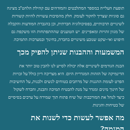
תופעת העלייה במספר המתלבטים והמזדהים עם קהילת הלהט”ב מציגה 
גם סוגיות שצריך לחקור לעומק. חלק מהסיבות עשויות להיות קשורות 
לשינויים תרבותיים, בפסיכולוגיה חברתית, וכן בהגברת המודעות והקבלה 
של מגוון זהויות ומאפיינים. יש הטוענים שההתפתחות הזו משקפת גם 
חיפוש ואי-שקט שנובע משינויים בחברה, בחינוך ובמערכות התמיכה.
המשמעות וההבנות שניתן להפיק מכך
הבנת הגורמים לשינויים אלה יכולה לסייע לנו להבין טוב יותר את 
הדינמיקה של הזהות המגדרית היום. היא מצריכה דיון כולל על זכויות 
הפרט לעומת ההגנות של מרחבים בטוחים לנשים ולבנות, על החשיבות 
של חינוך מינים ומגדר על מנת להבטיח תמיכה והבנה, והכרח לשקול 
כיצד לנהל את המורכבות של שיח פתוח תוך שמירה על ערכים בסיסיים 
של בטיחות והגינות.
מה אפשר לעשות כדי לשנות את 
המגמה?