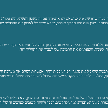
 בעיה שדורשת טיפול, ושאם לא אתמודד עם זה באופן ראשוני, היא עלולה ל
ות זו. מובן שזה היה תהליך מורכב, כי לא תמיד קל לאבחן את ההרגלים ש
 וללא טינה עם בעלי. הייתי מכוונת לתמוך בו ולא להאשים אותו, כדי שירגיש
ות ולשנות, והצעתי לו את התמיכה שלי לעבור את התהליך יחד.
כנית שתגביל את מאגרי הפורנו בבית ותיתן אפשרות לשקם את מערכת היחסי
 המלצנו על ייעוץ זוגי מקצועי—שירות שיכול להציע כלים טיפוליים ומקצוע
ני עברתי תהליך של סבלנות, סובלנות והתחזקות. עם הזמן, הוא הצליח לה
בינינו השתפרה; למדנו להקשיב, לכבד ולהיות קשובים לצרכים זה של זה. כי