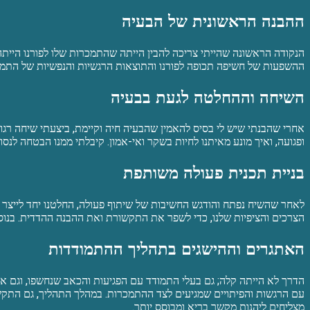
ההבנה הראשונית של הבעיה
הנקודה הראשונה שהייתי צריכה להבין הייתה שהתמכרות שלו לפורנו הייתה
ההשפעות של חשיפה תכופה לפורנו והתוצאות הרגשיות והנפשיות של התמכר
השיחה וההחלטה לגעת בבעיה
אחרי שהבנתי שיש לי בסיס להאמין שהבעיה חיה וקיימת, ביצעתי שיחה רגועה
ופגועה, ואיך מונע מאיתנו לחיות בשקר ואי-אמון. קיבלתי ממנו הבטחה לנס
בניית תכנית פעולה משותפת
לאחר שהשיח נפתח והודגש החשיבות של שיתוף פעולה, החלטנו יחד לייצר ת
הצרכים והציפיות שלנו, כדי לשפר את התקשורת ואת ההבנה ההדדית. בנוסף,
האתגרים וההישגים בתהליך ההתמודדות
הדרך לא הייתה קלה; גם בעלי התמודד עם הפגיעות והכאב שנחשפו, וגם א
עם הרגשות והפיתויים שמגיעים לצד ההתמכרות. במהלך התהליך, גם התקשורת 
מצליחים ליהנות מקשר בריא ומבוסס יותר.