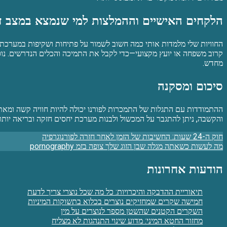
הלקחים האישיים וההמלצות למי שנמצא במצב ד
החוויות שלי מלמדות אותי כמה חשוב לשמור על פתיחות ושקיפות במערכת הזו
קרוב משפחה או יועץ מקצועי—כדי לקבל את התמיכה והכלים הנדרשים. נוסף
מחדש.
סיכום ומסקנה
ההתמודדות עם התגלות של התמכרות לפורנו יכולה להיות חוויה קשה ומאתגר
והקשבה, ניתן להתגבר על המכשול ולבנות מערכת יחסים חזקה ובריאה יותר
Post
חוק ה-24 שעות: החשיבות של הזמן לאחר חזרה לפורנוגרפיה
מה לעשות כשאתה מגלה שבן הזוג שלך צופה בזמ pornography
navigation
הודעות אחרונות
תיאוריית ההדבקה והיכרויות: כל מה שכל נוצרי צריך לדעת
חמישה שקרים שמחזיקים נוצרים בכלוא בתשוקות המיניות
השקרים הקטנים שהשטן מספר לנוצרים על מין
מחזור החטא המיני: מדוע שינוי התנהגות לא מצליח