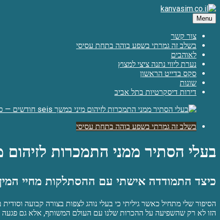
Skip
to
Menu
אחרי הסקס הנפלא שלי בדירה דיסקרטית עם ארטם, הרגשתי את כל 100
content
kanvasim.co.il
צור קשר
בשלב זה גמרתי בשפע בוהה בתחת עסיסי
לאוהבים
נערת ליווי נתנה ציצי למצוץ
סקס בדייט הראשון
שונות
דירות דיסקרטיות בתל אביב
בשלב זה גמרתי בשפע בוהה בתחת עסיסי
בעלי הסתיר ממני התמכרות לזיהום מיני במשך seis חודשים 
כיצד התמודדה אישתי עם ההסתלקות מחיי המין
הסיפור שלי מתחיל כאשר גיליתי כי בעלי נוהג לצפות בצורה קבועה וסודית
הזו לא רק שהשפיעה על ההכרות שלנו עם העולם המשותף, אלא גם פגעה מ