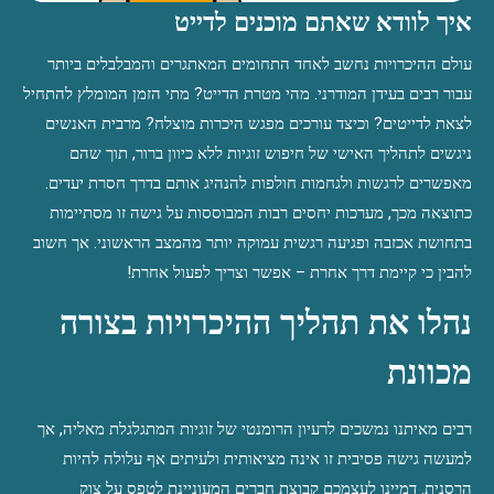
איך לוודא שאתם מוכנים לדייט
עולם ההיכרויות נחשב לאחד התחומים המאתגרים והמבלבלים ביותר 
עבור רבים בעידן המודרני. מהי מטרת הדייט? מתי הזמן המומלץ להתחיל 
לצאת לדייטים? וכיצד עורכים מפגש היכרות מוצלח? מרבית האנשים 
ניגשים לתהליך האישי של חיפוש זוגיות ללא כיוון ברור, תוך שהם 
מאפשרים לרגשות ולגחמות חולפות להנהיג אותם בדרך חסרת יעדים. 
כתוצאה מכך, מערכות יחסים רבות המבוססות על גישה זו מסתיימות 
בתחושת אכזבה ופגיעה רגשית עמוקה יותר מהמצב הראשוני. אך חשוב 
להבין כי קיימת דרך אחרת – אפשר וצריך לפעול אחרת!
נהלו את תהליך ההיכרויות בצורה 
מכוונת
רבים מאיתנו נמשכים לרעיון הרומנטי של זוגיות המתגלגלת מאליה, אך 
למעשה גישה פסיבית זו אינה מציאותית ולעיתים אף עלולה להיות 
הרסנית. דמיינו לעצמכם קבוצת חברים המעוניינת לטפס על צוק 