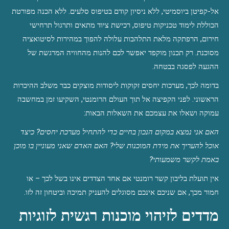
אל-קפיטן ביוסמיטי, ללא ניסיון קודם בטיפוס סלעים. ללא הכנה מפורטת 
הכוללת לימוד טכניקות טיפוס, רכישת ציוד מתאים ותרגול תרחישי 
חירום, הרפתקה מלאת התלהבות עלולה להפוך במהירות לסיטואציה 
מסוכנת. רק תכנון מוקפד יאפשר לכם להנות מהחוויה המרגשת של 
ההגעה לפסגה בבטחה.
בדומה לכך, מערכות יחסים זקוקות ליסודות מוצקים כבר משלב ההיכרות 
הראשוני. לפני הקפיצה אל תוך העולם הרומנטי, השקיעו זמן במחשבה 
עמוקה ושאלו את עצמכם את השאלות הבאות:
האם אני נמצא במקום הנכון בחיים כדי להתחיל מערכת יחסים?
כיצד 
אוכל להעריך את מידת המוכנות שלי?
האם האדם שאני מעוניין בו מוכן 
באמת לקשר משמעותי?
אין תועלת בליבון קשר רומנטי אם אחד הצדדים אינו בשל לכך – או 
חמור מכך, אם שניכם אינכם מסוגלים להעניק תמיכה וביטחון זה לזו.
מדדים לזיהוי מוכנות רגשית לזוגיות