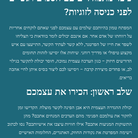
לפני כניסה לזוגיות?
המפתח טמון בהיותכם שלמים עם עצמכם לפני שאתם לוקחים אחריות 
על רווחתו של אדם אחר. אם אינכם יכולים לומר בוודאות כי תצליחו 
לשפר את חייו של הפרטנר, ללא קשר לעתיד הקשר, התייעצו עם איש 
מקצוע טיפולי או מדריך רוחני. שיחות אלו יסייעו לזהות תחומים 
הדורשים חיזוק – כגון הערכה עצמית נמוכה, חוסר יכולת לתקשר בגילוי 
לב, או פחדים מיצירת קרבה – ויסייעו לכם ליצור בסיס איתן לחיי אהבה 
בריאים.
שלב ראשון: הכירו את עצמכם
יכולת ההגדרה העצמית היא אבן הפינה לקשר מוצלח. הקדישו זמן 
לחקור את עולמכם הפנימי: מהם הערכים המנחים אתכם? מהן 
התשוקות המניעות אתכם? אילו חוויות עיצבו את אישיותכם? נסו לכתוב 
רשימה המפרטת את נקודות החוזק, האתגרים, החלומות האישיים 