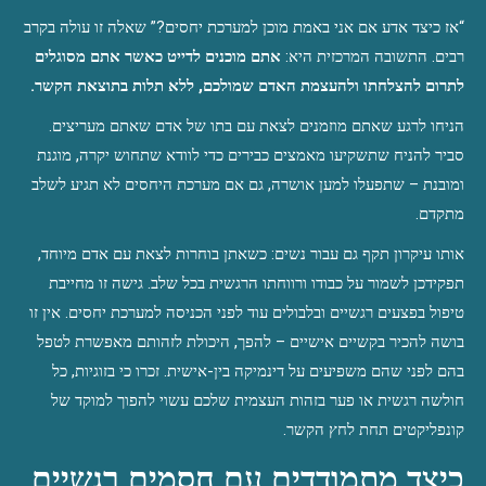
“אז כיצד אדע אם אני באמת מוכן למערכת יחסים?” שאלה זו עולה בקרב 
רבים. התשובה המרכזית היא: 
אתם מוכנים לדייט כאשר אתם מסוגלים 
לתרום להצלחתו ולהעצמת האדם שמולכם, ללא תלות בתוצאת הקשר.
הניחו לרגע שאתם מוזמנים לצאת עם בתו של אדם שאתם מעריצים. 
סביר להניח שתשקיעו מאמצים כבירים כדי לוודא שתחוש יקרה, מוגנת 
ומובנת – שתפעלו למען אושרה, גם אם מערכת היחסים לא תגיע לשלב 
מתקדם.
אותו עיקרון תקף גם עבור נשים: כשאתן בוחרות לצאת עם אדם מיוחד, 
תפקידכן לשמור על כבודו ורווחתו הרגשית בכל שלב. גישה זו מחייבת 
טיפול בפצעים רגשיים ובלבולים עוד לפני הכניסה למערכת יחסים. אין זו 
בושה להכיר בקשיים אישיים – להפך, היכולת לזהותם מאפשרת לטפל 
בהם לפני שהם משפיעים על דינמיקה בין-אישית. זכרו כי בזוגיות, כל 
חולשה רגשית או פער בזהות העצמית שלכם עשוי להפוך למוקד של 
קונפליקטים תחת לחץ הקשר.
כיצד מתמודדים עם חסמים רגשיים 