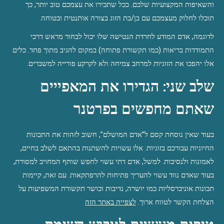
והשאיפות המקצועיות שלכם. ככל שתכירו את עצמכם טוב יותר, כך 
תוכלו לחלוק מעצמכם עם בן/בת הזוג בצורה אותנטית ובטוחה.
לדוגמה, אדם המודע לחרדת הנטישה שלו יכול לבחור מראש דרכי 
התמודדות בריאות (כמו תקשורת פתוחה) במקום להגיב מתוך פחד. כלים 
אלו יהפכו את הזוגיות למרחב צמיחה ולא לקרקע פורייה למשברים.
שלב שני: הגדירו את המאפייים 
שאתם מחפשים בפרטנר
בעוד שאין נוסחת קסם ל”אדם המושלם”, חשוב לזהות את התכונות 
החיוניות עבורכם בזוגיות. אלו עשויות להשתנות בהתאם לשלב בחיים, 
לאמונות ולנסיבות. למשל, אדם דתי עשוי לחפש שותף המחויב למסורת, 
בעוד שאדם נווד עשוי להעריך פתיחות להרפתקאות. עם זאת, קיימות 
תכונות אוניברסליות כמו יושרה, נדיבות וכושר תקשורת המשפיעות על 
הצלחת הקשר לטווח ארוך. 
לצפייה באתר הזה