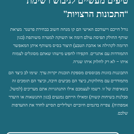
טיפים מעשיים לגיבוש רשימת 
“התכונות הרצויות”
גורל חייכם וייעודכם האישי הם קו מנחה חשוב בבחירת פרטנר. מציאת 
שותף החולק תפיסת עולם דומה או תשוקה למטרה משותפת (כגון 
תרומה לקהילה או אהבת הטבע) תיצור בסיס משותף איתן המאפשר 
התמודדות עם אתגרים. הקפידו לחפש מישהו שאתם מסוגלים לצמוח 
איתו – לא רק לחלוק איתו שגרה.
התבוננות בזוגות מבוססים מספקת תובנות יקרות ערך. שימו לב כיצד הם 
מתמודדים עם מחלוקות, כיצד הם מביעים חיבה, וכיצד הם תומכים זה 
בשאיפות של זו. רשמו לעצמכם אילו התנהגויות אתם מעריכים (למשל, 
סבלנות בשיחות קשות) ומאילו הייתם נמנעים (כגון התנשאות או היעדר 
אמפתיה). צפייה בדגמים חיוביים ושליליים תסייע לחדד את ההעדפות 
שלכם.