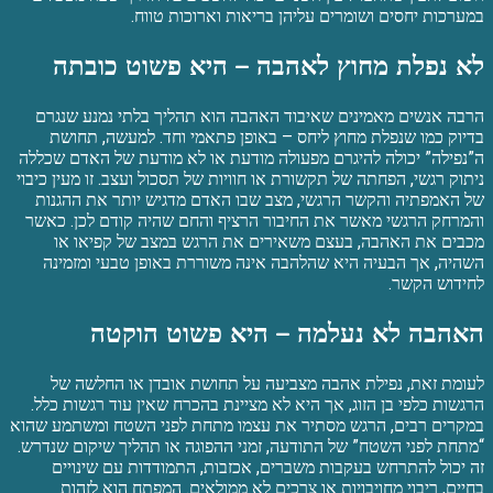
במערכות יחסים ושומרים עליהן בריאות וארוכות טווח.
לא נפלת מחוץ לאהבה – היא פשוט כובתה
הרבה אנשים מאמינים שאיבוד האהבה הוא תהליך בלתי נמנע שנגרם
בדיוק כמו שנפלת מחוץ ליחס – באופן פתאמי וחד. למעשה, תחושת
ה”נפילה” יכולה להיגרם מפעולה מודעת או לא מודעת של האדם שכללה
ניתוק רגשי, הפחתה של תקשורת או חוויות של תסכול ועצב. זו מעין כיבוי
של האמפתיה והקשר הרגשי, מצב שבו האדם מדגיש יותר את ההגנות
והמרחק הרגשי מאשר את החיבור הרציף והחם שהיה קודם לכן. כאשר
מכבים את האהבה, בעצם משאירים את הרגש במצב של קפיאו או
השהיה, אך הבעיה היא שהלהבה אינה משוררת באופן טבעי ומזמינה
לחידוש הקשר.
האהבה לא נעלמה – היא פשוט הוקטה
לעומת זאת, נפילת אהבה מצביעה על תחושת אובדן או החלשה של
הרגשות כלפי בן הזוג, אך היא לא מציינת בהכרח שאין עוד רגשות כלל.
במקרים רבים, הרגש מסתיר את עצמו מתחת לפני השטח ומשתמע שהוא
“מתחת לפני השטח” של התודעה, זמני ההפוגה או תהליך שיקום שנדרש.
זה יכול להתרחש בעקבות משברים, אכזבות, התמודדות עם שינויים
בחיים, ריבוי מחויבויות או צרכים לא ממולאים. המפתח הוא לזהות