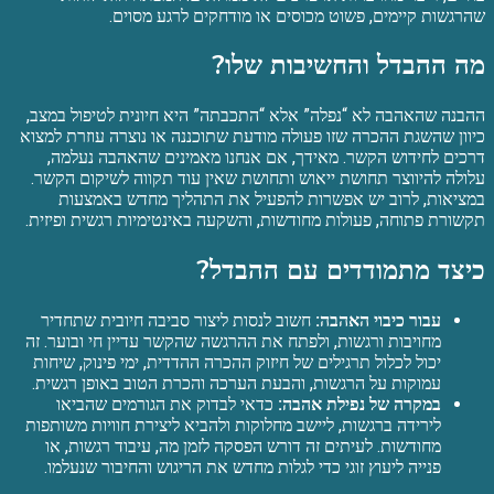
שהרגשות קיימים, פשוט מכוסים או מודחקים לרגע מסוים.
מה ההבדל והחשיבות שלו?
ההבנה שהאהבה לא “נפלה” אלא “התכבתה” היא חיונית לטיפול במצב,
כיוון שהשגת ההכרה שזו פעולה מודעת שתוכננה או נוצרה עוזרת למצוא
דרכים לחידוש הקשר. מאידך, אם אנחנו מאמינים שהאהבה נעלמה,
עלולה להיווצר תחושת ייאוש ותחושת שאין עוד תקווה לשיקום הקשר.
במציאות, לרוב יש אפשרות להפעיל את התהליך מחדש באמצעות
תקשורת פתוחה, פעולות מחודשות, והשקעה באינטימיות רגשית ופיזית.
כיצד מתמודדים עם ההבדל?
עבור כיבוי האהבה:
חשוב לנסות ליצור סביבה חיובית שתחדיר
מחויבות ורגשות, ולפתח את ההרגשה שהקשר עדיין חי ובוער. זה
יכול לכלול תרגילים של חיזוק ההכרה ההדדית, ימי פינוק, שיחות
עמוקות על הרגשות, והבעת הערכה והכרת הטוב באופן רגשית.
במקרה של נפילת אהבה:
כדאי לבדוק את הגורמים שהביאו
לירידה ברגשות, ליישב מחלוקות ולהביא ליצירת חוויות משותפות
מחודשות. לעיתים זה דורש הפסקה לזמן מה, עיבוד רגשות, או
פנייה ליעוץ זוגי כדי לגלות מחדש את הריגוש והחיבור שנעלמו.